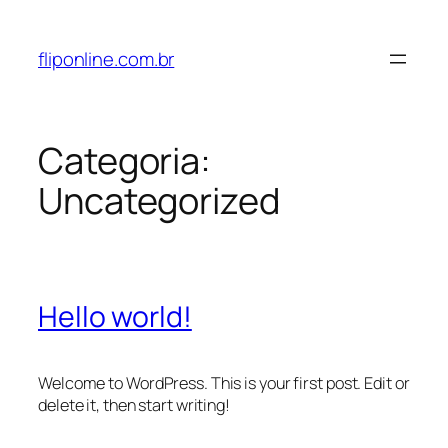
Pular
para
fliponline.com.br
o
conteúdo
Categoria:
Uncategorized
Hello world!
Welcome to WordPress. This is your first post. Edit or
delete it, then start writing!